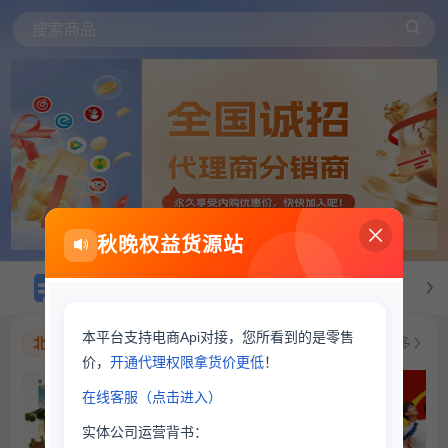
搜索商品
秋晚权益货源站
虚拟会员项目详细介绍
本平台支持电商Api对接，您所看到的是零售
正在热映
北京
更多
价，
开通代理权限拿货价更低
！
在线客服（点击进入）
实体公司运营背书：