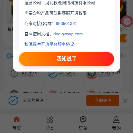
运营公司：河北秋晚网络科技有限公司
需要含税产品可联系客服开通权限
商家对接QQ群：
883501381
蜘蛛侠：崭新之日
八仙！
欢迎来龙餐馆
年会不能
官网使用文档：
doc.qwsup.com
购票
购票
购票
购票
秋晚数字开放平台服务协议
本站特色
查看更多
>
我知道了
电影票代下
接口服务
⚡国网(特价)
立即购买>>
立即购买>>
立即购买>>
⚡国网(顶级)
📱全国联通
📱全国电信
立即购买>>
立即购买>>
立即购买>>
公众号关注
立即关注
官方推荐
查看更多
>
首页
分类
订单
我的